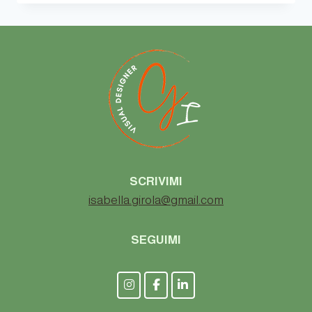
COME
VENGONO
CODIFICATI?
I
3
SISTEMI
PRINCIPALI
SCRIVIMI
isabella.girola@gmail.com
SEGUIMI