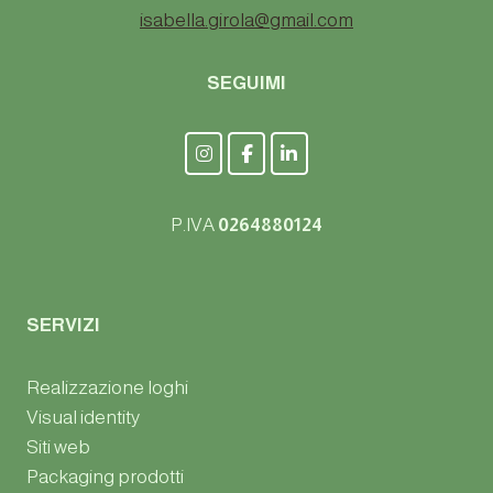
isabella.girola@gmail.com
SEGUIMI
P.IVA
0264880124
SERVIZI
Realizzazione loghi
Visual identity
Siti web
Packaging prodotti