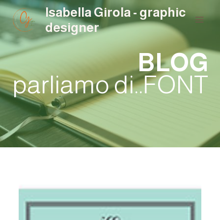
Salta
Isabella Girola - graphic
al
designer
contenuto
BLOG
parliamo di..FONT