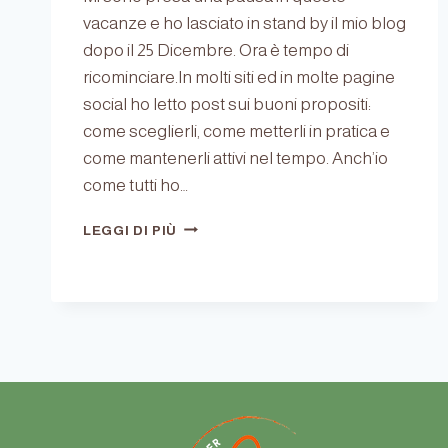
vacanze e ho lasciato in stand by il mio blog
dopo il 25 Dicembre. Ora è tempo di
ricominciare.In molti siti ed in molte pagine
social ho letto post sui buoni propositi:
come sceglierli, come metterli in pratica e
come mantenerli attivi nel tempo. Anch’io
come tutti ho…
IL
LEGGI DI PIÙ
2021
SCRITTO
A
MATITA