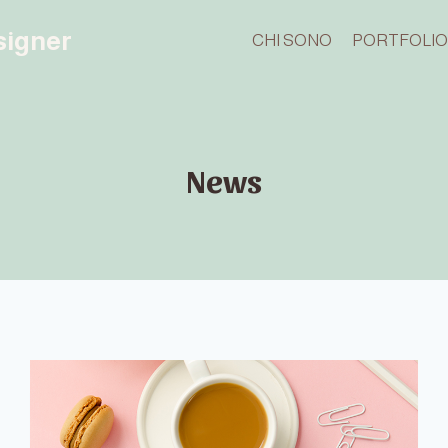
esigner
CHI SONO
PORTFOLI
News