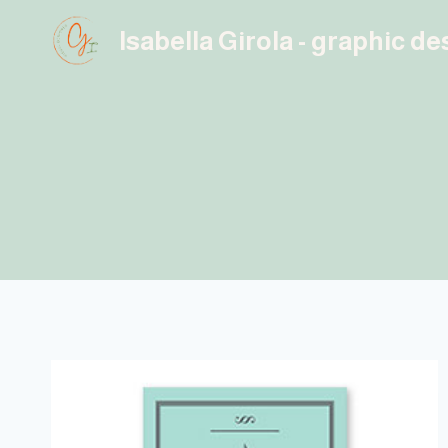
Salta
Isabella Girola - graphic d
al
contenuto