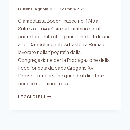
Di
isabella girola
16 Dicembre 2020
Giambattista Bodoni nasce nel 1740 a
Saluzzo . Lavorò sin da bambino con il
padre tipografo che gli insegnò tutta la sua
arte. Da adolescente si trasferì a Roma per
lavorare nella tipografia della
Congregazione per la Propagazione della
Fede fondata da papa Gregorio XV.
Decise di andarsene quando il direttore,
nonché suo maestro, si…
BODONI,
LEGGI DI PIÙ
L’UOMO
E
IL
CARATTERE.