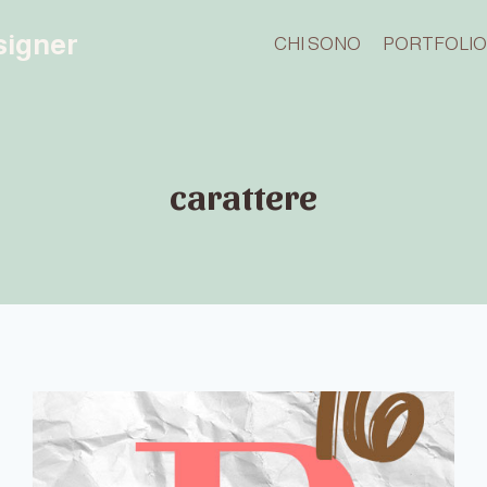
esigner
CHI SONO
PORTFOLI
carattere