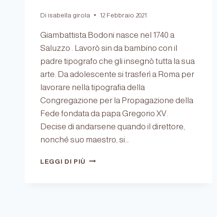
Di
isabella girola
12 Febbraio 2021
Giambattista Bodoni nasce nel 1740 a
Saluzzo . Lavorò sin da bambino con il
padre tipografo che gli insegnò tutta la sua
arte. Da adolescente si trasferì a Roma per
lavorare nella tipografia della
Congregazione per la Propagazione della
Fede fondata da papa Gregorio XV.
Decise di andarsene quando il direttore,
nonché suo maestro, si…
BODONI,
LEGGI DI PIÙ
L’UOMO
E
IL
CARATTERE.