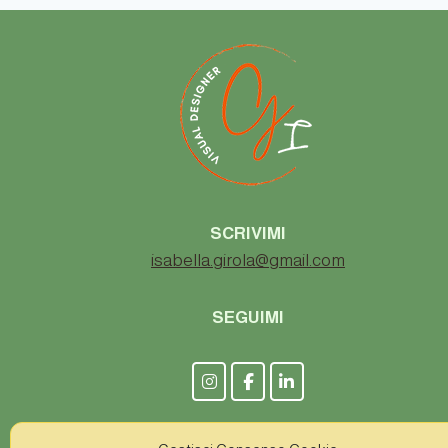
SCRIVIMI
isabella.girola@gmail.com
SEGUIMI
P.IVA
0264880124