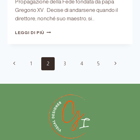
Propagazione della Fede fondata da papa
Gregorio XV. Decise di andarsene quando il
direttore, nonché suo maestro, si…
BODONI,
LEGGI DI PIÙ
L’UOMO
E
IL
CARATTERE.
Navigazione
Pagina
Pagina
1
2
3
4
5
Precedente
successiva
pagina