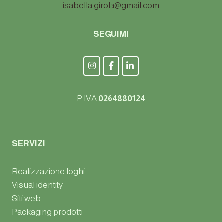
isabella.girola@gmail.com
SEGUIMI
P.IVA
0264880124
SERVIZI
Realizzazione loghi
Visual identity
Siti web
Packaging prodotti