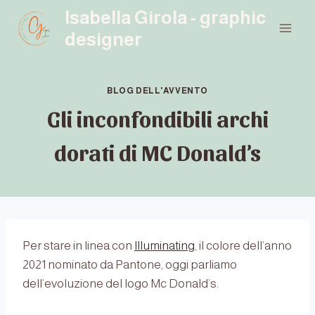
Salta
Isabella Girola - graphic
al
designer
contenuto
BLOG DELL'AVVENTO
Gli inconfondibili archi
dorati di MC Donald’s
Per stare in linea con
Illuminating
, il colore dell’anno
2021 nominato da Pantone, oggi parliamo
dell’evoluzione del logo Mc Donald’s.