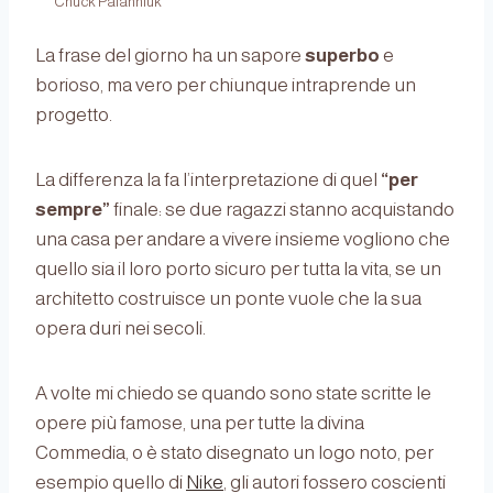
Chuck Palahniuk
La frase del giorno ha un sapore
superbo
e
borioso, ma vero per chiunque intraprende un
progetto.
La differenza la fa l’interpretazione di quel
“per
sempre”
finale: se due ragazzi stanno acquistando
una casa per andare a vivere insieme vogliono che
quello sia il loro porto sicuro per tutta la vita, se un
architetto costruisce un ponte vuole che la sua
opera duri nei secoli.
A volte mi chiedo se quando sono state scritte le
opere più famose, una per tutte la divina
Commedia, o è stato disegnato un logo noto, per
esempio quello di
Nike
, gli autori fossero coscienti