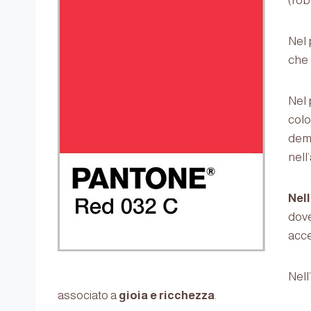
(rob
Nel 
che 
Nel 
colo
demo
nell
Nel
dov
acce
Nell’
associato a
gioia e ricchezza
.