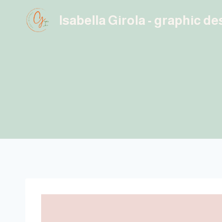
Salta
Isabella Girola - graphic d
al
contenuto