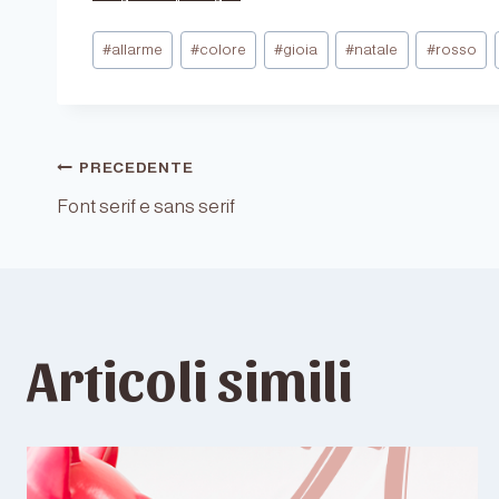
Tag
#
allarme
#
colore
#
gioia
#
natale
#
rosso
articolo:
Navigazione
PRECEDENTE
Font serif e sans serif
articoli
Articoli simili