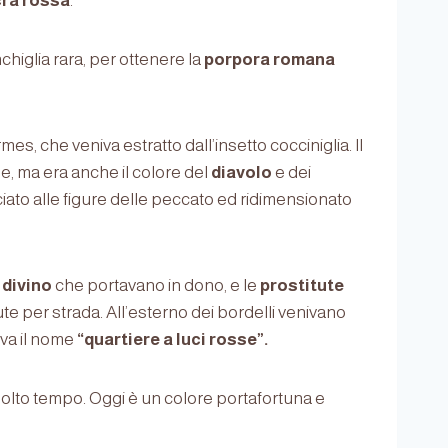
ra rossa
.
nchiglia rara, per ottenere la
porpora romana
hermes, che veniva estratto dall’insetto cocciniglia. Il
e, ma era anche il colore del
diavolo
e dei
iato alle figure delle peccato ed ridimensionato
divino
che portavano in dono, e le
prostitute
e per strada. All’esterno dei bordelli venivano
iva il nome
“quartiere a luci rosse”.
olto tempo. Oggi è un colore portafortuna e