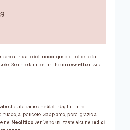
a
nsiamo al rosso del
fuoco
, questo colore ci fa
ricolo. Se una donna si mette un
rossetto
rosso
ale
che abbiamo ereditato dagli uomini
del fuoco, al pericolo. Sappiamo, però, grazie a
he nel
Neolitico
venivano utilizzate alcune
radici