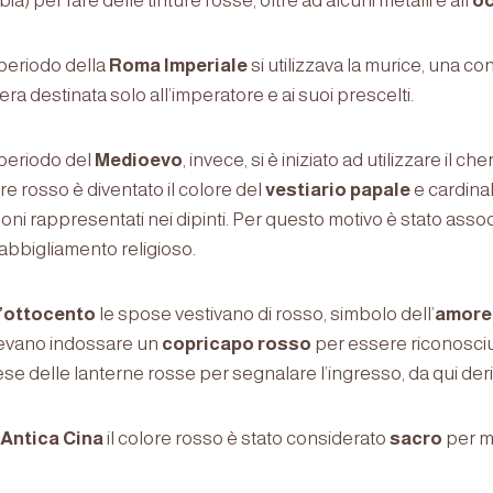
bia) per fare delle tinture rosse, oltre ad alcuni metalli e all’
oc
periodo della
Roma Imperiale
si utilizzava la murice, una co
era destinata solo all’imperatore e ai suoi prescelti.
periodo del
Medioevo
, invece, si è iniziato ad utilizzare il c
re rosso è diventato il colore del
vestiario papale
e cardinal
ni rappresentati nei dipinti. Per questo motivo è stato assoc
’abbigliamento religioso.
l’ottocento
le spose vestivano di rosso, simbolo dell’
amore 
evano indossare un
copricapo rosso
per essere riconosciut
se delle lanterne rosse per segnalare l’ingresso, da qui der
Antica Cina
il colore rosso è stato considerato
sacro
per m