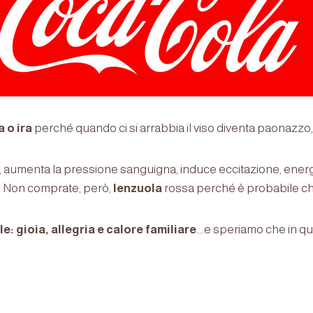
a o ira
perché quando ci si arrabbia il viso diventa paonazzo
, aumenta la pressione sanguigna, induce eccitazione, ener
vi. Non comprate, però,
lenzuola
rossa perché è probabile che
e: gioia, allegria e calore familiare
….e speriamo che in qu