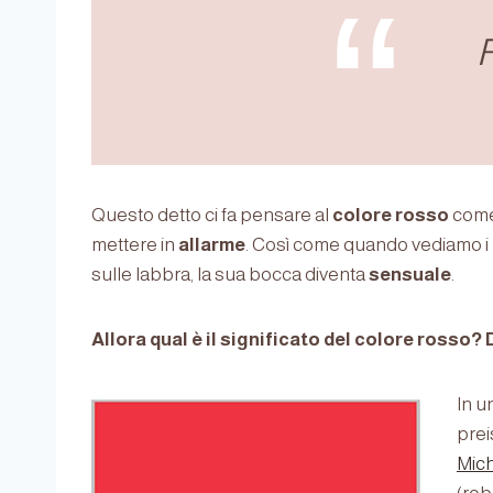
Questo detto ci fa pensare al
colore rosso
come 
mettere in
allarme
. Così come quando vediamo i
sulle labbra, la sua bocca diventa
sensuale
.
Allora qual è il significato del colore rosso
In u
prei
Mic