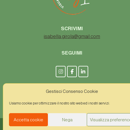
SCRIVIMI
isabella.girola@gmail.com
SEGUIMI
P.IVA
0264880124
Gestisci Consenso Cookie
Usiamo cookie per ottimizzare il nostro sito web ed i nostri servizi.
Accetta cookie
Nega
Visualizza preferenc