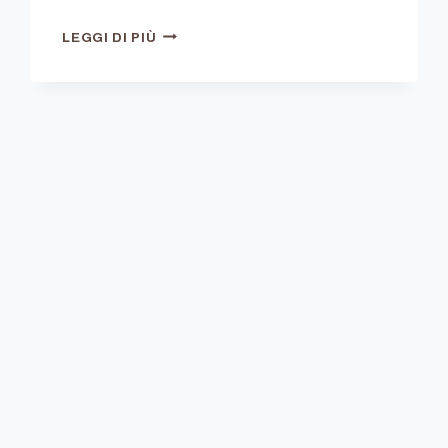
SOCIAL
LEGGI DI PIÙ
MEDIA
O
SOCIAL
NETWORK?
SCOPRIAMO
LA
DIFFERENZA