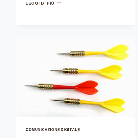
COME
LEGGI DI PIÙ
SI
PROGETTA
IN
GRAFICA
IL
MENU
DI
UN
RISTORANTE?
COMUNICAZIONE DIGITALE