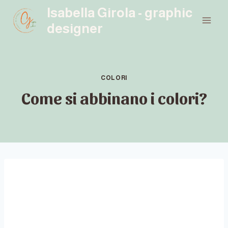
Salta
Isabella Girola - graphic
al
designer
contenuto
COLORI
Come si abbinano i colori?