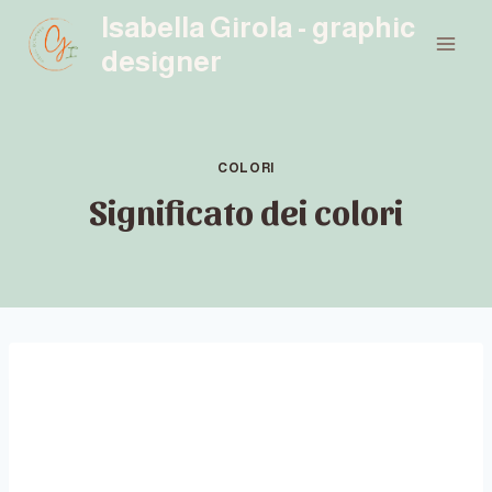
Salta
Isabella Girola - graphic
al
designer
contenuto
COLORI
Significato dei colori