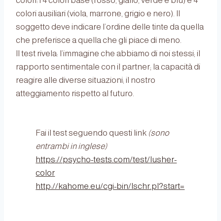
colori: i 4 colori base (rosso, giallo, verde e blu) e 4
colori ausiliari (viola, marrone, grigio e nero). Il
soggetto deve indicare l’ordine delle tinte da quella
che preferisce a quella che gli piace di meno.
Il test rivela: l’immagine che abbiamo di noi stessi; il
rapporto sentimentale con il partner; la capacità di
reagire alle diverse situazioni; il nostro
atteggiamento rispetto al futuro.
Fai il test seguendo questi link
(sono
entrambi in inglese)
https://psycho-tests.com/test/lusher-
color
http://kahome.eu/cgi-bin/lschr.pl?start=